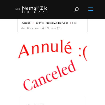
Accueil
Events - Nostal'Zic Du Cool
Feu
d’artifice et concert à Nurieux (01)